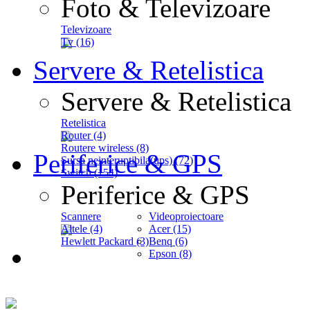
Foto & Televizoare
Televizoare
Tv (16)
Servere & Retelistica
Servere & Retelistica
Retelistica
Router (4)
Routere wireless (8)
Periferice & GPS
Sursa neinteruptibila(ups) (72)
Switch (154)
Periferice & GPS
Scannere
Videoproiectoare
Altele (4)
Acer (15)
Hewlett Packard (3)
Benq (6)
Epson (8)