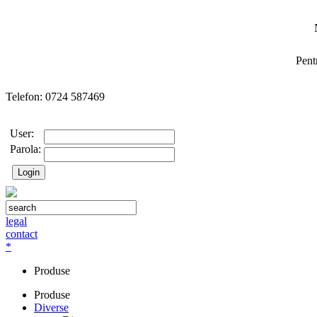
Pent
Telefon: 0724 587469
User:
Parola:
legal
contact
*
Produse
Produse
Diverse