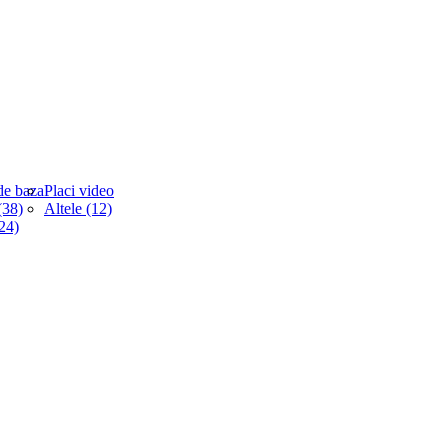
de baza
Placi video
38)
Altele (12)
(24)