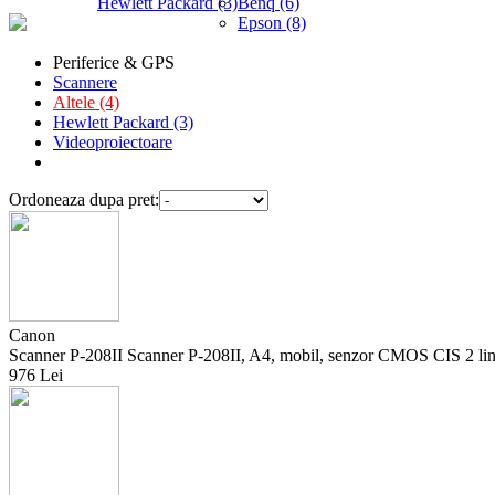
Hewlett Packard (3)
Benq (6)
Epson (8)
Periferice & GPS
Scannere
Altele (4)
Hewlett Packard (3)
Videoproiectoare
Ordoneaza dupa pret:
Canon
Scanner P-208II Scanner P-208II, A4, mobil, senzor CMOS CIS 2 lini
976 Lei