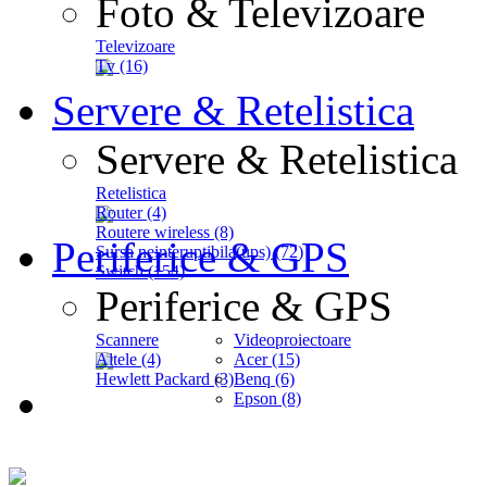
Foto & Televizoare
Televizoare
Tv (16)
Servere & Retelistica
Servere & Retelistica
Retelistica
Router (4)
Routere wireless (8)
Periferice & GPS
Sursa neinteruptibila(ups) (72)
Switch (154)
Periferice & GPS
Scannere
Videoproiectoare
Altele (4)
Acer (15)
Hewlett Packard (3)
Benq (6)
Epson (8)