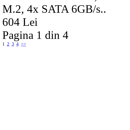
M.2, 4x SATA 6GB/s..
604 Lei
Pagina 1 din 4
1
2
3
4
>>