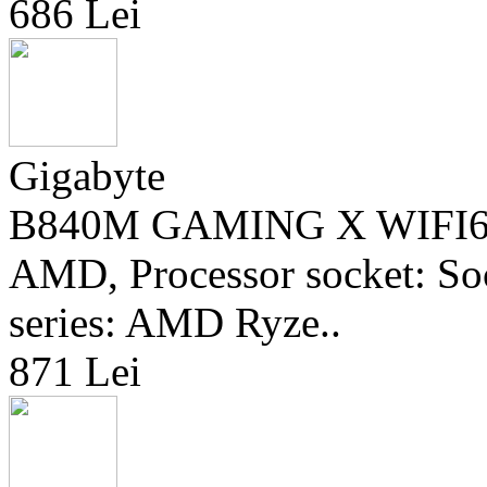
686 Lei
Gigabyte
B840M GAMING X WIFI6E. 
AMD, Processor socket: So
series: AMD Ryze..
871 Lei