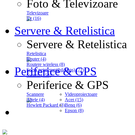
Foto & Televizoare
Televizoare
Tv (16)
Servere & Retelistica
Servere & Retelistica
Retelistica
Router (4)
Routere wireless (8)
Periferice & GPS
Sursa neinteruptibila(ups) (72)
Switch (154)
Periferice & GPS
Scannere
Videoproiectoare
Altele (4)
Acer (15)
Hewlett Packard (3)
Benq (6)
Epson (8)