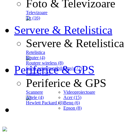
Foto & Televizoare
Televizoare
Tv (16)
Servere & Retelistica
Servere & Retelistica
Retelistica
Router (4)
Routere wireless (8)
Periferice & GPS
Sursa neinteruptibila(ups) (72)
Switch (154)
Periferice & GPS
Scannere
Videoproiectoare
Altele (4)
Acer (15)
Hewlett Packard (3)
Benq (6)
Epson (8)