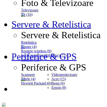
Foto & Televizoare
Televizoare
Tv (16)
Servere & Retelistica
Servere & Retelistica
Retelistica
Router (4)
Routere wireless (8)
Periferice & GPS
Sursa neinteruptibila(ups) (72)
Switch (154)
Periferice & GPS
Scannere
Videoproiectoare
Altele (4)
Acer (15)
Hewlett Packard (3)
Benq (6)
Epson (8)