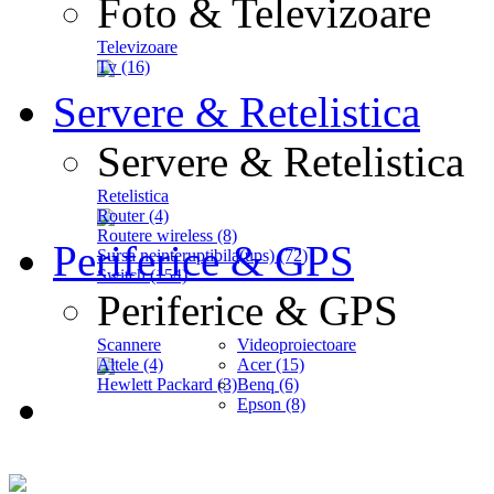
Foto & Televizoare
Televizoare
Tv (16)
Servere & Retelistica
Servere & Retelistica
Retelistica
Router (4)
Routere wireless (8)
Periferice & GPS
Sursa neinteruptibila(ups) (72)
Switch (154)
Periferice & GPS
Scannere
Videoproiectoare
Altele (4)
Acer (15)
Hewlett Packard (3)
Benq (6)
Epson (8)