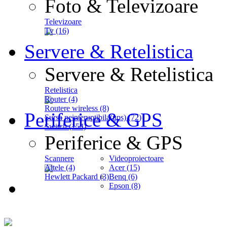
Foto & Televizoare
Televizoare
Tv (16)
Servere & Retelistica
Servere & Retelistica
Retelistica
Router (4)
Routere wireless (8)
Periferice & GPS
Sursa neinteruptibila(ups) (72)
Switch (154)
Periferice & GPS
Scannere
Videoproiectoare
Altele (4)
Acer (15)
Hewlett Packard (3)
Benq (6)
Epson (8)