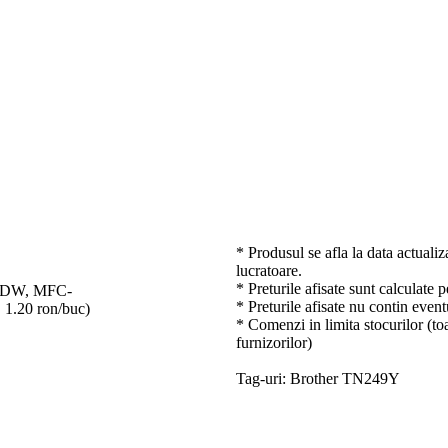
* Produsul se afla la data actualiz
lucratoare.
* Preturile afisate sunt calculate 
0CDW, MFC-
* Preturile afisate nu contin event
.20 ron/buc)
* Comenzi in limita stocurilor (toa
furnizorilor)
Tag-uri: Brother TN249Y