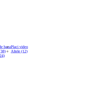
de baza
Placi video
38)
Altele (12)
(24)