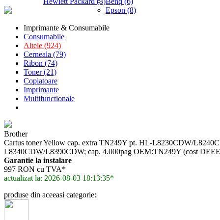
Hewlett Packard (3)
Benq (6)
Epson (8)
Imprimante & Consumabile
Consumabile
Altele (924)
Cerneala (79)
Ribon (74)
Toner (21)
Copiatoare
Imprimante
Multifunctionale
Brother
Cartus toner Yellow cap. extra TN249Y pt. HL-L8230CDW/L824
L8340CDW/L8390CDW; cap. 4.000pag OEM:TN249Y (cost DEEE 1
Garantie la instalare
997 RON cu TVA*
actualizat la: 2026-08-03 18:13:35*
produse din aceeasi categorie: