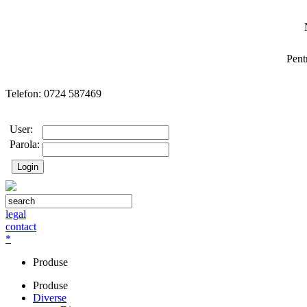
Pent
Telefon: 0724 587469
User:
Parola:
legal
contact
*
Produse
Produse
Diverse