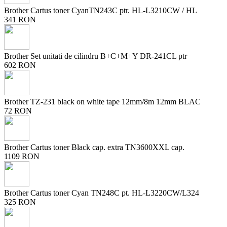
Brother Cartus toner CyanTN243C ptr. HL-L3210CW / HL
341 RON
Brother Set unitati de cilindru B+C+M+Y DR-241CL ptr
602 RON
Brother TZ-231 black on white tape 12mm/8m 12mm BLAC
72 RON
Brother Cartus toner Black cap. extra TN3600XXL cap.
1109 RON
Brother Cartus toner Cyan TN248C pt. HL-L3220CW/L324
325 RON