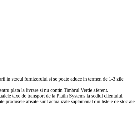
arii in stocul furnizorului si se poate aduce in termen de 1-3 zile
pentru plata la livrare si nu contin Timbrul Verde aferent.
ualele taxe de transport de la Platin Systems la sediul clientului.
te produsele afisate sunt actualizate saptamanal din listele de stoc ale