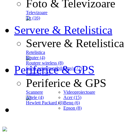
Foto & Televizoare
Televizoare
Tv (16)
Servere & Retelistica
Servere & Retelistica
Retelistica
Router (4)
Routere wireless (8)
Periferice & GPS
Sursa neinteruptibila(ups) (72)
Switch (154)
Periferice & GPS
Scannere
Videoproiectoare
Altele (4)
Acer (15)
Hewlett Packard (3)
Benq (6)
Epson (8)