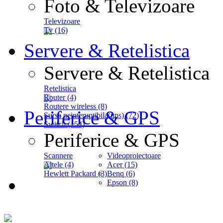
Foto & Televizoare
Televizoare
Tv (16)
Servere & Retelistica
Servere & Retelistica
Retelistica
Router (4)
Routere wireless (8)
Periferice & GPS
Sursa neinteruptibila(ups) (72)
Switch (154)
Periferice & GPS
Scannere
Videoproiectoare
Altele (4)
Acer (15)
Hewlett Packard (3)
Benq (6)
Epson (8)