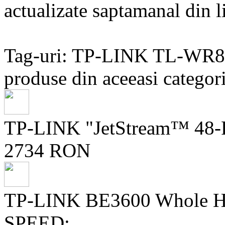
actualizate saptamanal din li
Tag-uri: TP-LINK TL-WR
produse din aceeasi categori
TP-LINK "JetStream™ 48-P
2734 RON
TP-LINK BE3600 Whole H
SPEED: