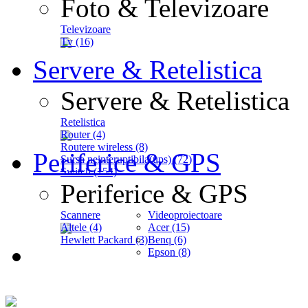
Foto & Televizoare
Televizoare
Tv (16)
Servere & Retelistica
Servere & Retelistica
Retelistica
Router (4)
Routere wireless (8)
Periferice & GPS
Sursa neinteruptibila(ups) (72)
Switch (154)
Periferice & GPS
Scannere
Videoproiectoare
Altele (4)
Acer (15)
Hewlett Packard (3)
Benq (6)
Epson (8)