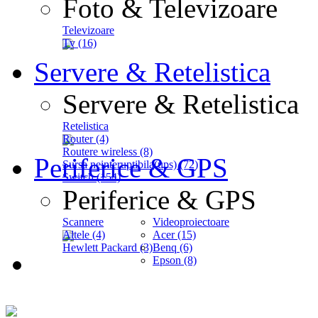
Foto & Televizoare
Televizoare
Tv (16)
Servere & Retelistica
Servere & Retelistica
Retelistica
Router (4)
Routere wireless (8)
Periferice & GPS
Sursa neinteruptibila(ups) (72)
Switch (154)
Periferice & GPS
Scannere
Videoproiectoare
Altele (4)
Acer (15)
Hewlett Packard (3)
Benq (6)
Epson (8)