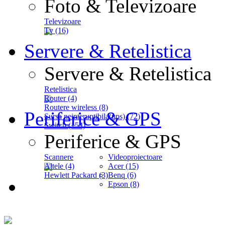
Foto & Televizoare
Televizoare
Tv (16)
Servere & Retelistica
Servere & Retelistica
Retelistica
Router (4)
Routere wireless (8)
Periferice & GPS
Sursa neinteruptibila(ups) (72)
Switch (154)
Periferice & GPS
Scannere
Videoproiectoare
Altele (4)
Acer (15)
Hewlett Packard (3)
Benq (6)
Epson (8)