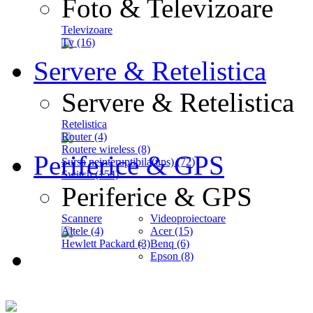
Foto & Televizoare
Televizoare
Tv (16)
Servere & Retelistica
Servere & Retelistica
Retelistica
Router (4)
Routere wireless (8)
Periferice & GPS
Sursa neinteruptibila(ups) (72)
Switch (154)
Periferice & GPS
Scannere
Videoproiectoare
Altele (4)
Acer (15)
Hewlett Packard (3)
Benq (6)
Epson (8)