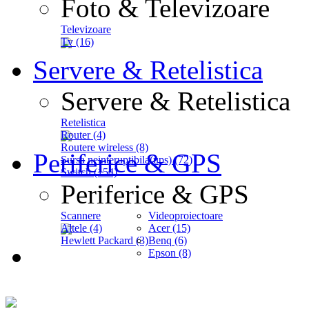
Foto & Televizoare
Televizoare
Tv (16)
Servere & Retelistica
Servere & Retelistica
Retelistica
Router (4)
Routere wireless (8)
Periferice & GPS
Sursa neinteruptibila(ups) (72)
Switch (154)
Periferice & GPS
Scannere
Videoproiectoare
Altele (4)
Acer (15)
Hewlett Packard (3)
Benq (6)
Epson (8)