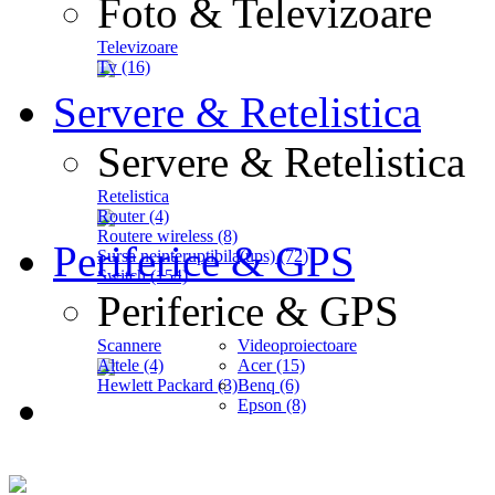
Foto & Televizoare
Televizoare
Tv (16)
Servere & Retelistica
Servere & Retelistica
Retelistica
Router (4)
Routere wireless (8)
Periferice & GPS
Sursa neinteruptibila(ups) (72)
Switch (154)
Periferice & GPS
Scannere
Videoproiectoare
Altele (4)
Acer (15)
Hewlett Packard (3)
Benq (6)
Epson (8)