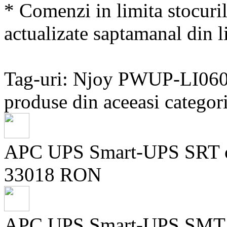
* Comenzi in limita stocuril
actualizate saptamanal din li
Tag-uri: Njoy PWUP-LI0
produse din aceeasi categori
APC UPS Smart-UPS SRT on
33018 RON
APC UPS Smart-UPS SMT lin