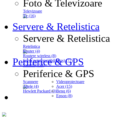
Foto & Televizoare
Televizoare
Tv (16)
Servere & Retelistica
Servere & Retelistica
Retelistica
Router (4)
Routere wireless (8)
Periferice & GPS
Sursa neinteruptibila(ups) (72)
Switch (154)
Periferice & GPS
Scannere
Videoproiectoare
Altele (4)
Acer (15)
Hewlett Packard (3)
Benq (6)
Epson (8)