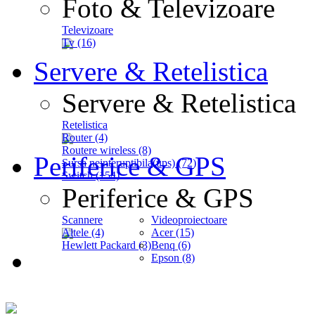
Foto & Televizoare
Televizoare
Tv (16)
Servere & Retelistica
Servere & Retelistica
Retelistica
Router (4)
Routere wireless (8)
Periferice & GPS
Sursa neinteruptibila(ups) (72)
Switch (154)
Periferice & GPS
Scannere
Videoproiectoare
Altele (4)
Acer (15)
Hewlett Packard (3)
Benq (6)
Epson (8)