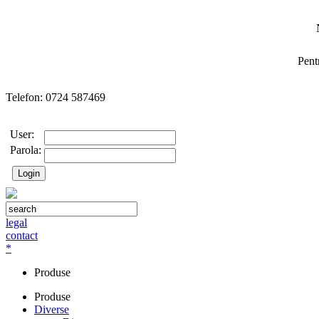
Pent
Telefon: 0724 587469
User:
Parola:
legal
contact
*
Produse
Produse
Diverse