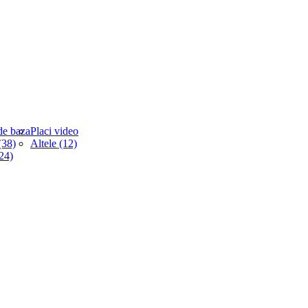
de baza
Placi video
38)
Altele (12)
(24)