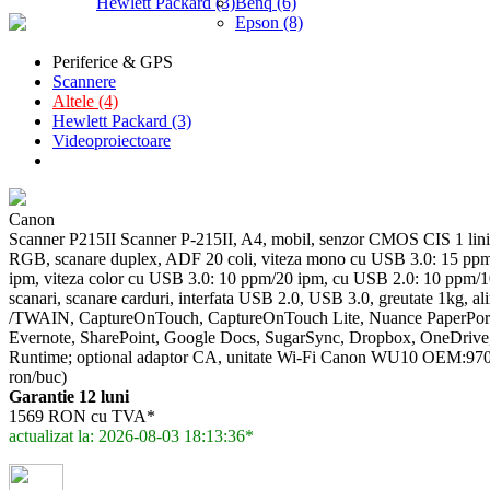
Hewlett Packard (3)
Benq (6)
Epson (8)
Periferice & GPS
Scannere
Altele (4)
Hewlett Packard (3)
Videoproiectoare
Canon
Scanner P215II Scanner P-215II, A4, mobil, senzor CMOS CIS 1 linie
RGB, scanare duplex, ADF 20 coli, viteza mono cu USB 3.0: 15 pp
ipm, viteza color cu USB 3.0: 10 ppm/20 ipm, cu USB 2.0: 10 ppm/1
scanari, scanare carduri, interfata USB 2.0, USB 3.0, greutate 1kg, a
/TWAIN, CaptureOnTouch, CaptureOnTouch Lite, Nuance PaperPort, P
Evernote, SharePoint, Google Docs, SugarSync, Dropbox, OneDri
Runtime; optional adaptor CA, unitate Wi-Fi Canon WU10 OEM:9
ron/buc)
Garantie 12 luni
1569 RON cu TVA*
actualizat la: 2026-08-03 18:13:36*