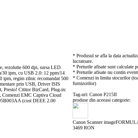
* Produsul se afla la data actualiz
lucratoare.
* Preturile afisate sunt calculate 
, rezolutie 600 dpi, sursa LED
* Preturile afisate nu contin event
m/30 ipm, cu USB 2.0: 12 ppm/14
* Comenzi in limita stocurilor (toa
0 ipm, regim zilnic recomandat 500
furnizorilor)
limentare prin USB, Driver ISIS
resto! Cititor BizCard, Plug-in:
Tag-uri: Canon P215II
ve, Comenzi EMC Captiva Cloud
produse din aceeasi categorie:
705B003AA (cost DEEE 2.00
Canon Scanner imageFORMU
3469 RON