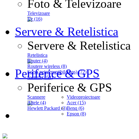
Foto & Televizoare
Televizoare
Tv (16)
Servere & Retelistica
Servere & Retelistica
Retelistica
Router (4)
Routere wireless (8)
Periferice & GPS
Sursa neinteruptibila(ups) (72)
Switch (154)
Periferice & GPS
Scannere
Videoproiectoare
Altele (4)
Acer (15)
Hewlett Packard (3)
Benq (6)
Epson (8)