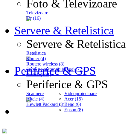
Foto & Televizoare
Televizoare
Tv (16)
Servere & Retelistica
Servere & Retelistica
Retelistica
Router (4)
Routere wireless (8)
Periferice & GPS
Sursa neinteruptibila(ups) (72)
Switch (154)
Periferice & GPS
Scannere
Videoproiectoare
Altele (4)
Acer (15)
Hewlett Packard (3)
Benq (6)
Epson (8)