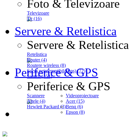
Foto & Televizoare
Televizoare
Tv (16)
Servere & Retelistica
Servere & Retelistica
Retelistica
Router (4)
Routere wireless (8)
Periferice & GPS
Sursa neinteruptibila(ups) (72)
Switch (154)
Periferice & GPS
Scannere
Videoproiectoare
Altele (4)
Acer (15)
Hewlett Packard (3)
Benq (6)
Epson (8)