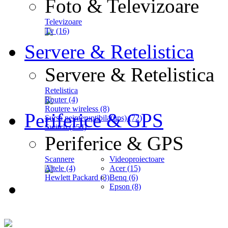
Foto & Televizoare
Televizoare
Tv (16)
Servere & Retelistica
Servere & Retelistica
Retelistica
Router (4)
Routere wireless (8)
Periferice & GPS
Sursa neinteruptibila(ups) (72)
Switch (154)
Periferice & GPS
Scannere
Videoproiectoare
Altele (4)
Acer (15)
Hewlett Packard (3)
Benq (6)
Epson (8)