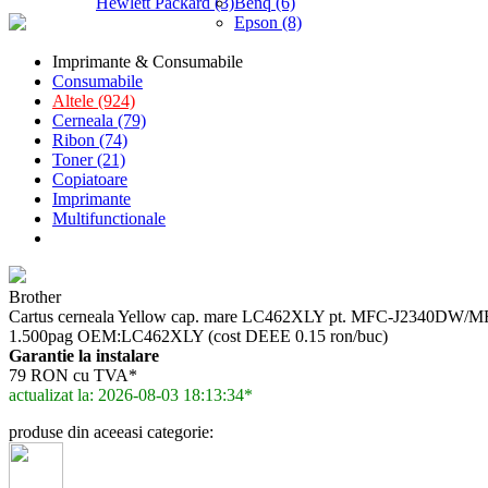
Hewlett Packard (3)
Benq (6)
Epson (8)
Imprimante & Consumabile
Consumabile
Altele (924)
Cerneala (79)
Ribon (74)
Toner (21)
Copiatoare
Imprimante
Multifunctionale
Brother
Cartus cerneala Yellow cap. mare LC462XLY pt. MFC-J2340DW
1.500pag OEM:LC462XLY (cost DEEE 0.15 ron/buc)
Garantie la instalare
79 RON cu TVA*
actualizat la: 2026-08-03 18:13:34*
produse din aceeasi categorie: