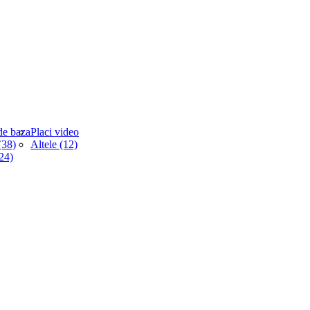
de baza
Placi video
38)
Altele (12)
(24)