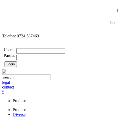
Pent
Telefon: 0724 587469
User:
Parola:
legal
contact
*
Produse
Produse
Diverse