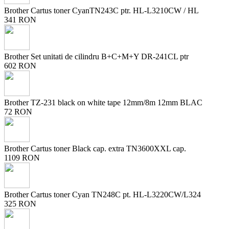
Brother Cartus toner CyanTN243C ptr. HL-L3210CW / HL
341 RON
Brother Set unitati de cilindru B+C+M+Y DR-241CL ptr
602 RON
Brother TZ-231 black on white tape 12mm/8m 12mm BLAC
72 RON
Brother Cartus toner Black cap. extra TN3600XXL cap.
1109 RON
Brother Cartus toner Cyan TN248C pt. HL-L3220CW/L324
325 RON