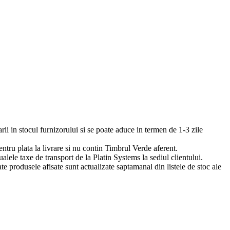
arii in stocul furnizorului si se poate aduce in termen de 1-3 zile
pentru plata la livrare si nu contin Timbrul Verde aferent.
ualele taxe de transport de la Platin Systems la sediul clientului.
te produsele afisate sunt actualizate saptamanal din listele de stoc ale