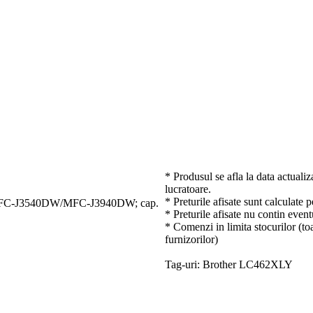
* Produsul se afla la data actualiz
lucratoare.
* Preturile afisate sunt calculate 
/MFC-J3540DW/MFC-J3940DW; cap.
* Preturile afisate nu contin event
* Comenzi in limita stocurilor (toa
furnizorilor)
Tag-uri: Brother LC462XLY