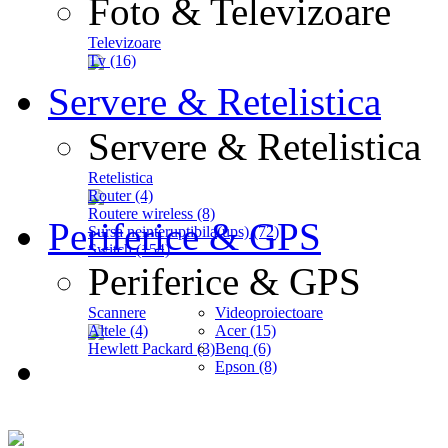
Foto & Televizoare
Televizoare
Tv (16)
Servere & Retelistica
Servere & Retelistica
Retelistica
Router (4)
Routere wireless (8)
Periferice & GPS
Sursa neinteruptibila(ups) (72)
Switch (154)
Periferice & GPS
Scannere
Videoproiectoare
Altele (4)
Acer (15)
Hewlett Packard (3)
Benq (6)
Epson (8)