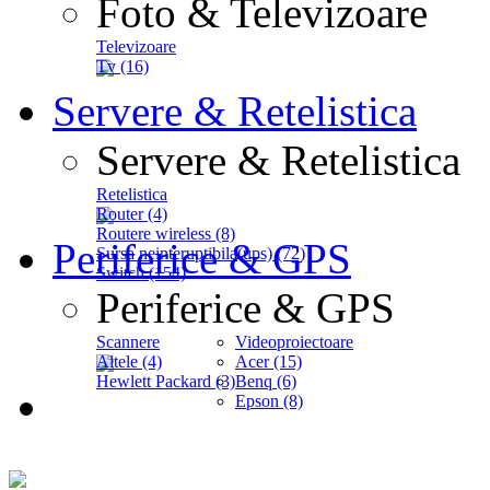
Foto & Televizoare
Televizoare
Tv (16)
Servere & Retelistica
Servere & Retelistica
Retelistica
Router (4)
Routere wireless (8)
Periferice & GPS
Sursa neinteruptibila(ups) (72)
Switch (154)
Periferice & GPS
Scannere
Videoproiectoare
Altele (4)
Acer (15)
Hewlett Packard (3)
Benq (6)
Epson (8)