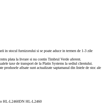
arii in stocul furnizorului si se poate aduce in termen de 1-3 zile
pentru plata la livrare si nu contin Timbrul Verde aferent.
ualele taxe de transport de la Platin Systems la sediul clientului.
te produsele afisate sunt actualizate saptamanal din listele de stoc ale
mono HL-L2460DN HL-L2460