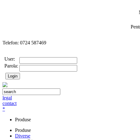
Pent
Telefon: 0724 587469
User:
Parola:
legal
contact
*
Produse
Produse
Diverse