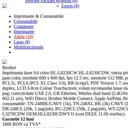
Hewlett Packard (3)
Benq (6)
Epson (8)
Imprimante & Consumabile
Consumabile
Copiatoare
Imprimante
Altele (18)
Laser (8)
Multifunctionale
Brother
Imprimanta laser A4 color HL-L8230CW HL-L8230CDW, viteza prin
ppm color, rezolutie 600 x 600 dpi, fpo 12.5 sec, memorie 512 MB,
PCL5c, PCL6 (PCL XL Class 3.0), BR-Script3, PDF Version 1.7; tava i
duplex, LCD 6.8cm Colour Touchscreen; volum recomandat lunar max
pag; conectivitate USB 2.0, GB Ethernet, Wireles dual band (2.4GH
802.11 a/n), WiFi Direct; Brother Mobile Connect, Apple AirPrint, Br
consumabile: TN-248BK/C/M/Y (1k), TN-248XL BK (3k) C/M/Y (2.
DR-248CL (20k, 1 pag/job), BU-229CL (50k, 2 pag/job), WT-229CL (
L3270CDW OEM:HLL8230CDWYJ1 (cost DEEE 11.00 ron/buc)
Garantie 12 luni
1888 RON cu TVA*