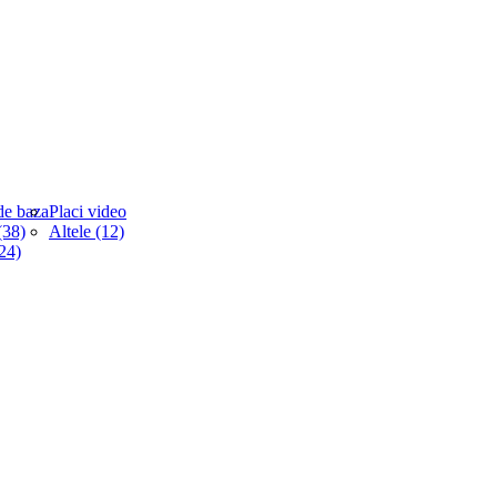
de baza
Placi video
38)
Altele (12)
(24)