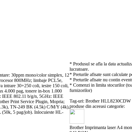
* Produsul se afla la data actualiz
lucratoare.
* Preturile afisate sunt calculate 
tare: 30ppm mono/color simplex, 12
* Preturile afisate nu contin event
 procesor 800MHz; limbaje PCL5e,
* Comenzi in limita stocurilor (toa
ntrare 30+250 coli, iesire 150 coli,
furnizorilor)
 4.000 pag, tonere in-box 1.000
z: IEEE 802.11 b/g/n, 5GHz: IEEE
Tag-uri: Brother HLL8230CDW
other Print Service Plugin, Mopria;
produse din aceeasi categorie:
3k), TN-249 BK (4.5k) C/M/Y (4k),
50k, 5 pag/job). Inlocuieste HL-
Brother Imprimanta laser A4 