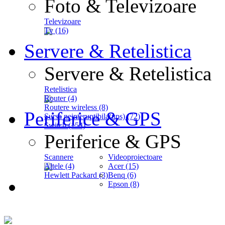
Foto & Televizoare
Televizoare
Tv (16)
Servere & Retelistica
Servere & Retelistica
Retelistica
Router (4)
Routere wireless (8)
Periferice & GPS
Sursa neinteruptibila(ups) (72)
Switch (154)
Periferice & GPS
Scannere
Videoproiectoare
Altele (4)
Acer (15)
Hewlett Packard (3)
Benq (6)
Epson (8)