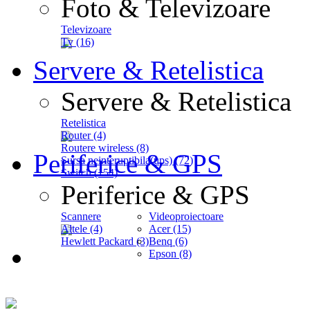
Foto & Televizoare
Televizoare
Tv (16)
Servere & Retelistica
Servere & Retelistica
Retelistica
Router (4)
Routere wireless (8)
Periferice & GPS
Sursa neinteruptibila(ups) (72)
Switch (154)
Periferice & GPS
Scannere
Videoproiectoare
Altele (4)
Acer (15)
Hewlett Packard (3)
Benq (6)
Epson (8)