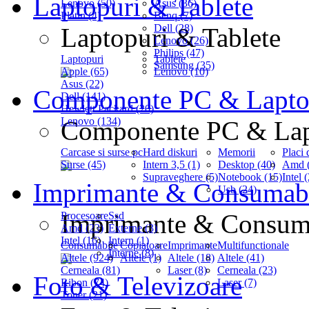
Laptopuri & Tablete
Lenovo (50)
Asus (36)
Platin (4)
Benq (7)
Dell (28)
Laptopuri & Tablete
Lenovo (26)
Philips (47)
Laptopuri
Tablete
Samsung (35)
Apple (65)
Lenovo (10)
Asus (22)
Componente PC & Lapt
Dell (141)
Hewlett Packard (20)
Lenovo (134)
Componente PC & La
Carcase si surse pc
Hard diskuri
Memorii
Placi 
Surse (45)
Intern 3,5 (1)
Desktop (40)
Amd (
Supraveghere (5)
Notebook (15)
Intel 
Imprimante & Consumab
Usb (24)
Imprimante & Consum
Procesoare
Ssd
Amd (23)
Externe (3)
Intel (16)
Intern (1)
Consumabile
Copiatoare
Imprimante
Multifunctionale
Interne (8)
Altele (924)
Altele (1)
Altele (18)
Altele (41)
Cerneala (81)
Laser (8)
Cerneala (23)
Foto & Televizoare
Ribon (74)
Laser (7)
Toner (21)