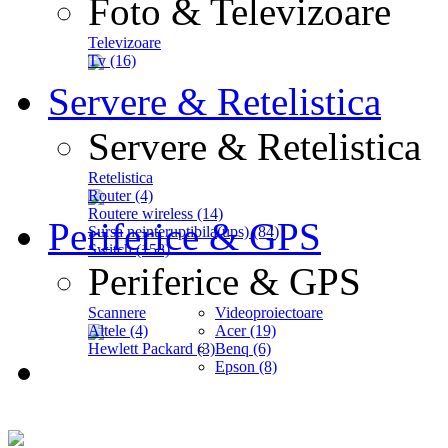
Foto & Televizoare
Televizoare
Tv (16)
Servere & Retelistica
Servere & Retelistica
Retelistica
Router (4)
Routere wireless (14)
Periferice & GPS
Sursa neinteruptibila(ups) (84)
Switch (158)
Periferice & GPS
Scannere
Videoproiectoare
Altele (4)
Acer (19)
Hewlett Packard (3)
Benq (6)
Epson (8)