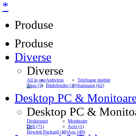
*
Produse
Produse
Diverse
Diverse
All in one
Antivirus
Telefoane mobile
Asus (5)
Bitdefender (20)
Samsung (62)
Desktop PC & Monitoar
Desktop PC & Monito
Desktopuri
Monitoare
Dell (71)
Acer (1)
Hewlett Packard (10)
Aoc (49)