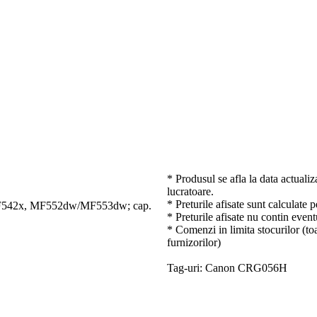
* Produsul se afla la data actualiz
lucratoare.
* Preturile afisate sunt calculate 
MF542x, MF552dw/MF553dw; cap.
* Preturile afisate nu contin event
* Comenzi in limita stocurilor (toa
furnizorilor)
Tag-uri: Canon CRG056H