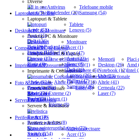
Diverse
All in one
Antivirus
Telefoane mobile
Asus (5)
Bitdefender (20)
Samsung (54)
Laptopuri & Tablete
Laptopuri & Tablete
Laptopuri
Tablete
Apple (52)
Lenovo (5)
Desktop PC & Monitoare
Asus (15)
Desktop PC & Monitoare
Dell (136)
Desktopuri
Monitoare
Hewlett Packard (18)
Dell (70)
Acer (1)
Componente PC & Laptop
Lenovo (116)
Hewlett Packard (8)
Aoc (47)
Componente PC & Laptop
Lenovo (37)
Asus (23)
Carcase si surse pc
Hard diskuri
Memorii
Placi 
Platin (4)
Benq (6)
Surse (39)
Intern 3,5 (1)
Desktop (26)
Amd (
Imprimante & Consumabile
Dell (26)
Supraveghere (5)
Notebook (12)
Intel 
Imprimante & Consumabile
Lenovo (26)
Usb (23)
Consumabile
Copiatoare
Imprimante
Multifunctionale
Philips (47)
Altele (924)
Altele (1)
Altele (18)
Altele (41)
Foto & Televizoare
Samsung (26)
Procesoare
Cerneala (79)
Ssd
Laser (8)
Cerneala (22)
Foto & Televizoare
Amd (23)
Ribon (74)
Externe (2)
Laser (7)
Televizoare
Intel (15)
Toner (21)
Intern (1)
Tv (16)
Servere & Retelistica
Interne (8)
Servere & Retelistica
Retelistica
Router (4)
Periferice & GPS
Routere wireless (8)
Periferice & GPS
Sursa neinteruptibila(ups) (72)
Scannere
Videoproiectoare
Switch (154)
Altele (4)
Acer (15)