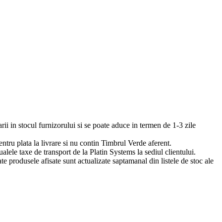
arii in stocul furnizorului si se poate aduce in termen de 1-3 zile
pentru plata la livrare si nu contin Timbrul Verde aferent.
ualele taxe de transport de la Platin Systems la sediul clientului.
te produsele afisate sunt actualizate saptamanal din listele de stoc ale