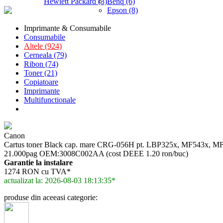
Hewlett Packard (3)
Benq (6)
Epson (8)
Imprimante & Consumabile
Consumabile
Altele (924)
Cerneala (79)
Ribon (74)
Toner (21)
Copiatoare
Imprimante
Multifunctionale
Canon
Cartus toner Black cap. mare CRG-056H pt. LBP325x, MF543x, 
21.000pag OEM:3008C002AA (cost DEEE 1.20 ron/buc)
Garantie la instalare
1274 RON cu TVA*
actualizat la: 2026-08-03 18:13:35*
produse din aceeasi categorie: