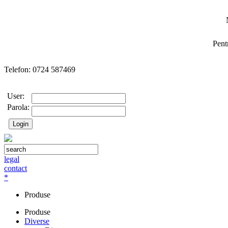
Pent
Telefon: 0724 587469
User:
Parola:
legal
contact
*
Produse
Produse
Diverse