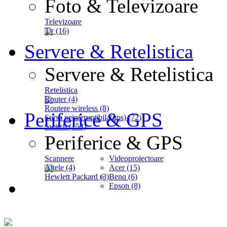
Foto & Televizoare
Televizoare
Tv (16)
Servere & Retelistica
Servere & Retelistica
Retelistica
Router (4)
Routere wireless (8)
Periferice & GPS
Sursa neinteruptibila(ups) (72)
Switch (154)
Periferice & GPS
Scannere
Videoproiectoare
Altele (4)
Acer (15)
Hewlett Packard (3)
Benq (6)
Epson (8)