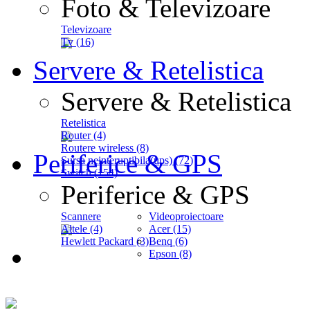
Foto & Televizoare
Televizoare
Tv (16)
Servere & Retelistica
Servere & Retelistica
Retelistica
Router (4)
Routere wireless (8)
Periferice & GPS
Sursa neinteruptibila(ups) (72)
Switch (154)
Periferice & GPS
Scannere
Videoproiectoare
Altele (4)
Acer (15)
Hewlett Packard (3)
Benq (6)
Epson (8)