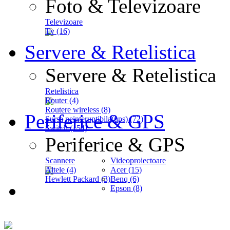
Foto & Televizoare
Televizoare
Tv (16)
Servere & Retelistica
Servere & Retelistica
Retelistica
Router (4)
Routere wireless (8)
Periferice & GPS
Sursa neinteruptibila(ups) (72)
Switch (154)
Periferice & GPS
Scannere
Videoproiectoare
Altele (4)
Acer (15)
Hewlett Packard (3)
Benq (6)
Epson (8)