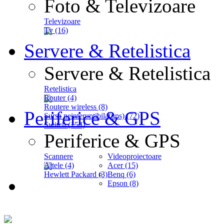
Foto & Televizoare
Televizoare
Tv (16)
Servere & Retelistica
Servere & Retelistica
Retelistica
Router (4)
Routere wireless (8)
Periferice & GPS
Sursa neinteruptibila(ups) (72)
Switch (154)
Periferice & GPS
Scannere
Videoproiectoare
Altele (4)
Acer (15)
Hewlett Packard (3)
Benq (6)
Epson (8)