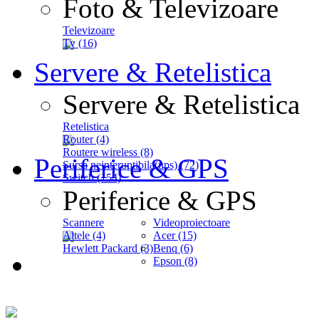
Foto & Televizoare
Televizoare
Tv (16)
Servere & Retelistica
Servere & Retelistica
Retelistica
Router (4)
Routere wireless (8)
Periferice & GPS
Sursa neinteruptibila(ups) (72)
Switch (154)
Periferice & GPS
Scannere
Videoproiectoare
Altele (4)
Acer (15)
Hewlett Packard (3)
Benq (6)
Epson (8)