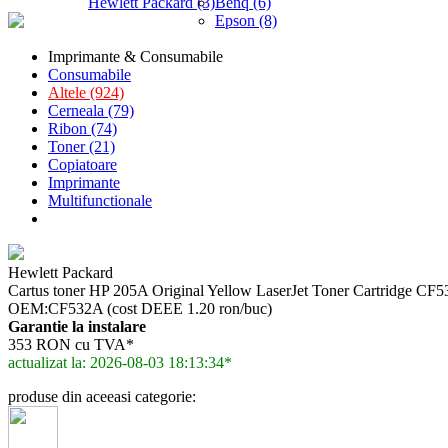
Hewlett Packard (3)
Benq (6)
Epson (8)
Imprimante & Consumabile
Consumabile
Altele (924)
Cerneala (79)
Ribon (74)
Toner (21)
Copiatoare
Imprimante
Multifunctionale
Hewlett Packard
Cartus toner HP 205A Original Yellow LaserJet Toner Cartridge CF
OEM:CF532A (cost DEEE 1.20 ron/buc)
Garantie la instalare
353 RON cu TVA*
actualizat la: 2026-08-03 18:13:34*
produse din aceeasi categorie: