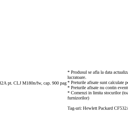
* Produsul se afla la data actualiz
lucratoare.
* Preturile afisate sunt calculate 
532A pt. CLJ M180n/fw, cap. 900 pag
* Preturile afisate nu contin event
* Comenzi in limita stocurilor (toa
furnizorilor)
Tag-uri: Hewlett Packard CF532