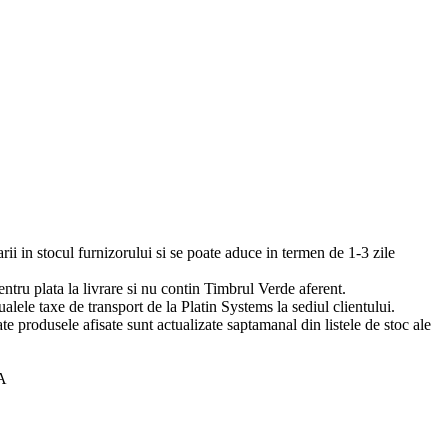
arii in stocul furnizorului si se poate aduce in termen de 1-3 zile
pentru plata la livrare si nu contin Timbrul Verde aferent.
ualele taxe de transport de la Platin Systems la sediul clientului.
te produsele afisate sunt actualizate saptamanal din listele de stoc ale
A