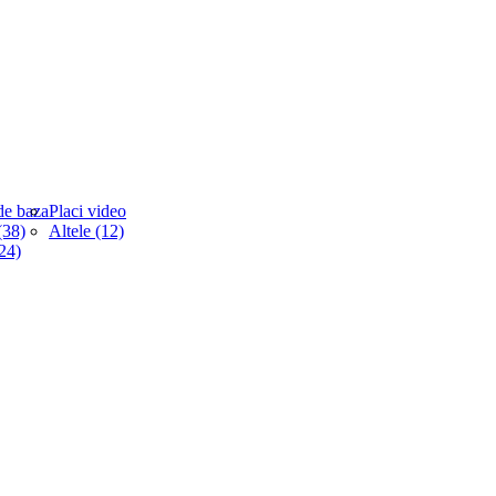
de baza
Placi video
38)
Altele (12)
(24)