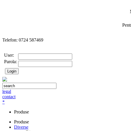
Pent
Telefon: 0724 587469
User:
Parola:
legal
contact
*
Produse
Produse
Diverse