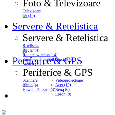
Foto & Televizoare
Televizoare
Tv (16)
Servere & Retelistica
Servere & Retelistica
Retelistica
Router (4)
Routere wireless (14)
Periferice & GPS
Sursa neinteruptibila(ups) (84)
Switch (158)
Periferice & GPS
Scannere
Videoproiectoare
Altele (4)
Acer (19)
Hewlett Packard (3)
Benq (6)
Epson (8)