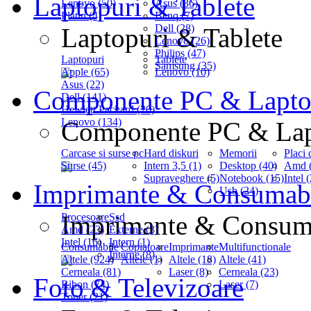
Laptopuri & Tablete
Lenovo (50)
Asus (36)
Platin (4)
Benq (7)
Dell (28)
Laptopuri & Tablete
Lenovo (26)
Philips (47)
Laptopuri
Tablete
Samsung (35)
Apple (65)
Lenovo (10)
Asus (22)
Componente PC & Lapt
Dell (141)
Hewlett Packard (20)
Lenovo (134)
Componente PC & La
Carcase si surse pc
Hard diskuri
Memorii
Placi 
Surse (45)
Intern 3,5 (1)
Desktop (40)
Amd (
Supraveghere (5)
Notebook (15)
Intel 
Imprimante & Consumab
Usb (24)
Imprimante & Consum
Procesoare
Ssd
Amd (23)
Externe (3)
Intel (16)
Intern (1)
Consumabile
Copiatoare
Imprimante
Multifunctionale
Interne (8)
Altele (924)
Altele (1)
Altele (18)
Altele (41)
Cerneala (81)
Laser (8)
Cerneala (23)
Foto & Televizoare
Ribon (74)
Laser (7)
Toner (21)