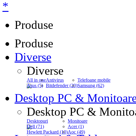
*
Produse
Produse
Diverse
Diverse
All in one
Antivirus
Telefoane mobile
Asus (5)
Bitdefender (20)
Samsung (62)
Desktop PC & Monitoar
Desktop PC & Monito
Desktopuri
Monitoare
Dell (71)
Acer (1)
Hewlett Packard (10)
Aoc (49)