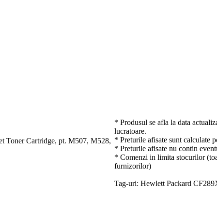
* Produsul se afla la data actualiz
lucratoare.
* Preturile afisate sunt calculate 
t Toner Cartridge, pt. M507, M528,
* Preturile afisate nu contin event
* Comenzi in limita stocurilor (toa
furnizorilor)
Tag-uri: Hewlett Packard CF289