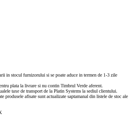
arii in stocul furnizorului si se poate aduce in termen de 1-3 zile
pentru plata la livrare si nu contin Timbrul Verde aferent.
ualele taxe de transport de la Platin Systems la sediul clientului.
te produsele afisate sunt actualizate saptamanal din listele de stoc ale
X