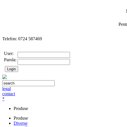
Pent
Telefon: 0724 587469
User:
Parola:
legal
contact
*
Produse
Produse
Diverse