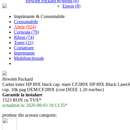
Hewlett Packard (3)
Benq (6)
Epson (8)
Imprimante & Consumabile
Consumabile
Altele (924)
Cerneala (79)
Ribon (74)
Toner (21)
Copiatoare
Imprimante
Multifunctionale
Hewlett Packard
Cartus toner HP 89X black cap. mare CF289X HP 89X Black LaserJe
cap. 10k pag OEM:CF289X (cost DEEE 1.20 ron/buc)
Garantie la instalare
1523 RON cu TVA*
actualizat la: 2026-08-03 18:13:35*
produse din aceeasi categorie: