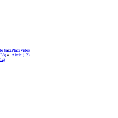
de baza
Placi video
38)
Altele (12)
(24)