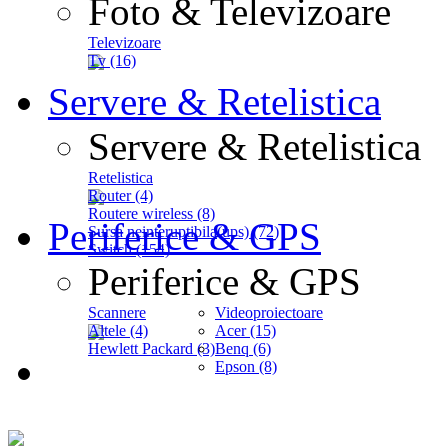
Foto & Televizoare
Televizoare
Tv (16)
Servere & Retelistica
Servere & Retelistica
Retelistica
Router (4)
Routere wireless (8)
Periferice & GPS
Sursa neinteruptibila(ups) (72)
Switch (154)
Periferice & GPS
Scannere
Videoproiectoare
Altele (4)
Acer (15)
Hewlett Packard (3)
Benq (6)
Epson (8)