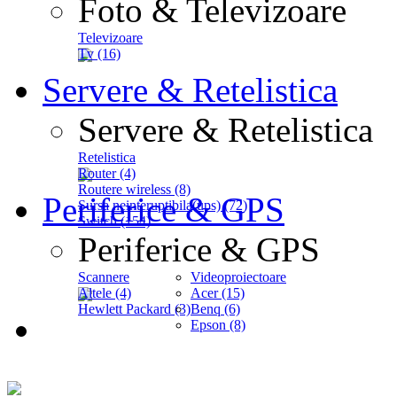
Foto & Televizoare
Televizoare
Tv (16)
Servere & Retelistica
Servere & Retelistica
Retelistica
Router (4)
Routere wireless (8)
Periferice & GPS
Sursa neinteruptibila(ups) (72)
Switch (154)
Periferice & GPS
Scannere
Videoproiectoare
Altele (4)
Acer (15)
Hewlett Packard (3)
Benq (6)
Epson (8)