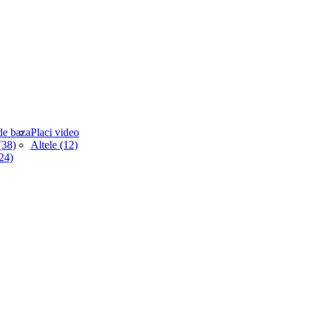
de baza
Placi video
38)
Altele (12)
(24)