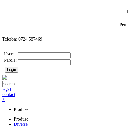
Pent
Telefon: 0724 587469
User:
Parola:
legal
contact
*
Produse
Produse
Diverse