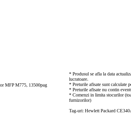
* Produsul se afla la data actualiz
lucratoare.
* Preturile afisate sunt calculate 
color MFP M775, 13500pag
* Preturile afisate nu contin event
* Comenzi in limita stocurilor (toa
furnizorilor)
Tag-uri: Hewlett Packard CE34