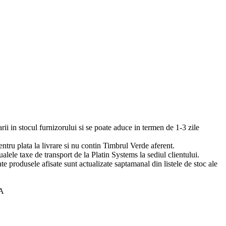
arii in stocul furnizorului si se poate aduce in termen de 1-3 zile
pentru plata la livrare si nu contin Timbrul Verde aferent.
ualele taxe de transport de la Platin Systems la sediul clientului.
te produsele afisate sunt actualizate saptamanal din listele de stoc ale
0A