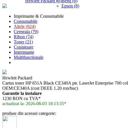
Hewlett Packard (3)
Benq (6)
Epson (8)
Imprimante & Consumabile
Consumabile
Altele (924)
Cerneala (79)
Ribon (74)
Toner (21)
Copiatoare
Imprimante
Multifunctionale
Hewlett Packard
Cartus toner HP 651A Black CE340A ptr. LaserJet Enterprise 700 
OEM:CE340A (cost DEEE 1.20 ron/buc)
Garantie la instalare
1230 RON cu TVA*
actualizat la: 2026-08-03 18:13:35*
produse din aceeasi categorie: