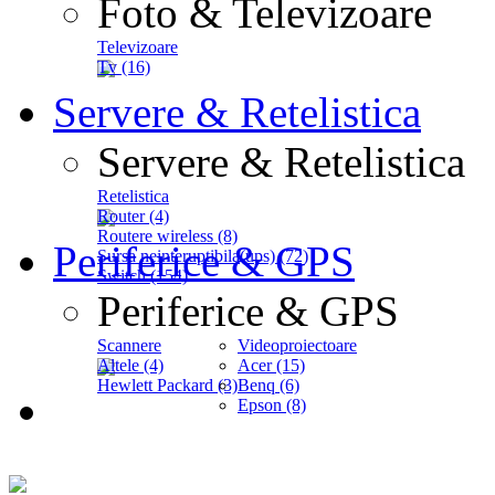
Foto & Televizoare
Televizoare
Tv (16)
Servere & Retelistica
Servere & Retelistica
Retelistica
Router (4)
Routere wireless (8)
Periferice & GPS
Sursa neinteruptibila(ups) (72)
Switch (154)
Periferice & GPS
Scannere
Videoproiectoare
Altele (4)
Acer (15)
Hewlett Packard (3)
Benq (6)
Epson (8)