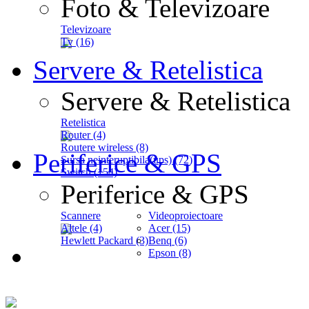
Foto & Televizoare
Televizoare
Tv (16)
Servere & Retelistica
Servere & Retelistica
Retelistica
Router (4)
Routere wireless (8)
Periferice & GPS
Sursa neinteruptibila(ups) (72)
Switch (154)
Periferice & GPS
Scannere
Videoproiectoare
Altele (4)
Acer (15)
Hewlett Packard (3)
Benq (6)
Epson (8)