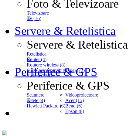
Foto & Televizoare
Televizoare
Tv (16)
Servere & Retelistica
Servere & Retelistica
Retelistica
Router (4)
Routere wireless (8)
Periferice & GPS
Sursa neinteruptibila(ups) (72)
Switch (154)
Periferice & GPS
Scannere
Videoproiectoare
Altele (4)
Acer (15)
Hewlett Packard (3)
Benq (6)
Epson (8)