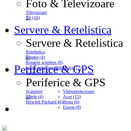
Foto & Televizoare
Televizoare
Tv (16)
Servere & Retelistica
Servere & Retelistica
Retelistica
Router (4)
Routere wireless (8)
Periferice & GPS
Sursa neinteruptibila(ups) (72)
Switch (154)
Periferice & GPS
Scannere
Videoproiectoare
Altele (4)
Acer (15)
Hewlett Packard (3)
Benq (6)
Epson (8)