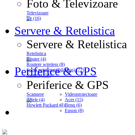
Foto & Televizoare
Televizoare
Tv (16)
Servere & Retelistica
Servere & Retelistica
Retelistica
Router (4)
Routere wireless (8)
Periferice & GPS
Sursa neinteruptibila(ups) (72)
Switch (154)
Periferice & GPS
Scannere
Videoproiectoare
Altele (4)
Acer (15)
Hewlett Packard (3)
Benq (6)
Epson (8)