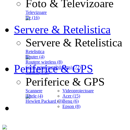
Foto & Televizoare
Televizoare
Tv (16)
Servere & Retelistica
Servere & Retelistica
Retelistica
Router (4)
Routere wireless (8)
Periferice & GPS
Sursa neinteruptibila(ups) (72)
Switch (154)
Periferice & GPS
Scannere
Videoproiectoare
Altele (4)
Acer (15)
Hewlett Packard (3)
Benq (6)
Epson (8)