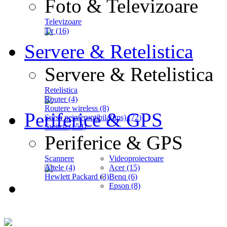
Foto & Televizoare
Televizoare
Tv (16)
Servere & Retelistica
Servere & Retelistica
Retelistica
Router (4)
Routere wireless (8)
Periferice & GPS
Sursa neinteruptibila(ups) (72)
Switch (154)
Periferice & GPS
Scannere
Videoproiectoare
Altele (4)
Acer (15)
Hewlett Packard (3)
Benq (6)
Epson (8)